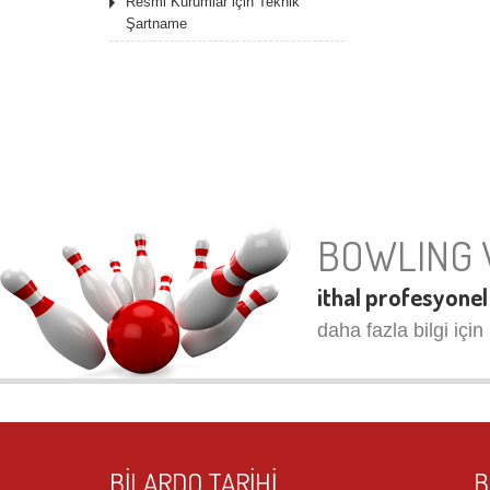
Resmi Kurumlar için Teknik
Şartname
BOWLING 
ithal profesyonel
daha fazla bilgi için 
BILARDO TARIHI
B