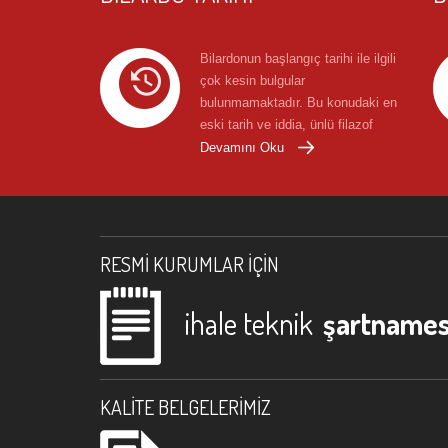
Bilardonun başlangıç tarihi ile ilgili
çok kesin bulgular
bulunmamaktadır. Bu konudaki en
eski tarih ve iddia, ünlü filazof
Anacharsis'in M.Ö. 400'de ...
Devamını Oku
RESMI KURUMLAR İÇIN
ihale teknik
şartnames
KALITE BELGELERIMIZ