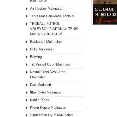
Ball - NEW
Air Hockey Makinaları
2. EL LANGIR
FUTBOLU FOO
Tenis Masaları-Masa Tenisleri
2. El Langırt
TEQBALL FUTBOL -
Football Table
VOLEYBOL-PİNPON ve TENİS
MASA OYUNU NEW
Basketbol Makinaları
Boks Makinaları
Bowling
Tilt Pinball Oyun Makinası
Nostalji Yeni Nesil Atari
Makinaları
Dart Modelleri
İthal Oyun Makinaları
Kiddie Rides
Kreyn Kepçe Makinaları
Simülatörlü Oyun Makinaları