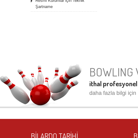
Resmi Kurumlar için Teknik
Şartname
BOWLING 
ithal profesyonel
daha fazla bilgi için 
BILARDO TARIHI
B