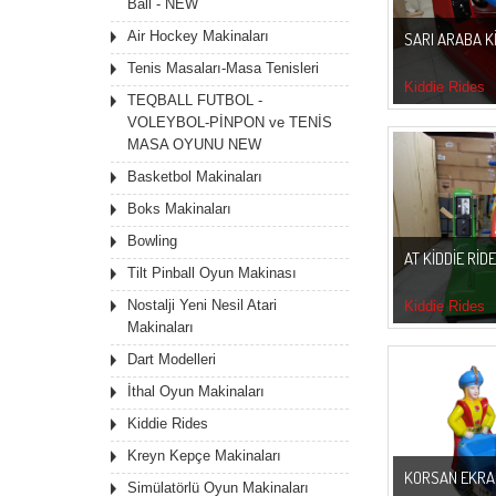
Ball - NEW
Air Hockey Makinaları
SARI ARABA K
Tenis Masaları-Masa Tenisleri
Kiddie Rides
TEQBALL FUTBOL -
VOLEYBOL-PİNPON ve TENİS
MASA OYUNU NEW
Basketbol Makinaları
Boks Makinaları
Bowling
AT KIDDIE RID
Tilt Pinball Oyun Makinası
Nostalji Yeni Nesil Atari
Kiddie Rides
Makinaları
Dart Modelleri
İthal Oyun Makinaları
Kiddie Rides
Kreyn Kepçe Makinaları
KORSAN EKRAN
Simülatörlü Oyun Makinaları