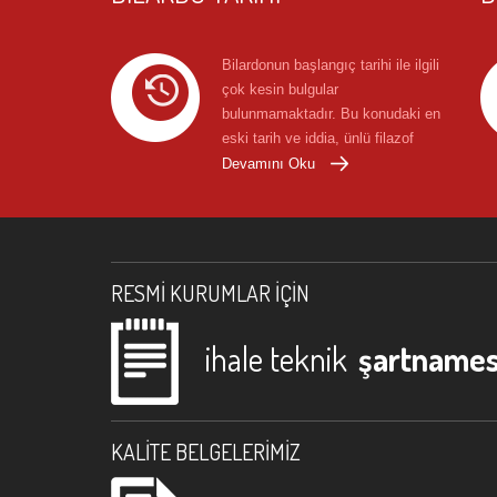
Bilardonun başlangıç tarihi ile ilgili
çok kesin bulgular
bulunmamaktadır. Bu konudaki en
eski tarih ve iddia, ünlü filazof
Anacharsis'in M.Ö. 400'de ...
Devamını Oku
RESMI KURUMLAR İÇIN
ihale teknik
şartnames
KALITE BELGELERIMIZ