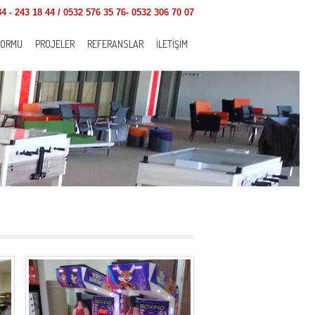
4 - 243 18 44 / 0532 576 35 76- 0532 306 70 07
FORMU
PROJELER
REFERANSLAR
İLETIŞIM