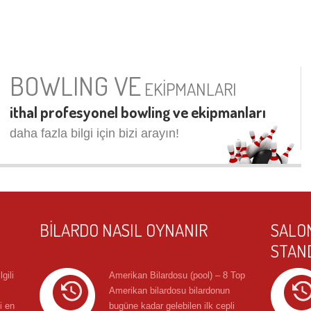
BOWLING VE
EKİPMANLARI
ithal profesyonel bowling ve ekipmanları
daha fazla bilgi için bizi arayın!
BILARDO NASIL OYNANIR
SALON
STAN
gili
Amerikan Bilardosu (pool) – 8 Top
Amerikan bilardosu bilardonun
i en
bugüne kadar gelebilen ilk cepli