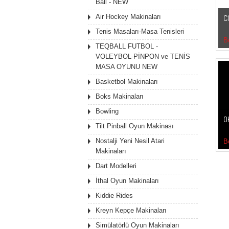
Ball - NEW
Air Hockey Makinaları
C
Tenis Masaları-Masa Tenisleri
B
TEQBALL FUTBOL -
VOLEYBOL-PİNPON ve TENİS
MASA OYUNU NEW
Basketbol Makinaları
Boks Makinaları
Bowling
O
Tilt Pinball Oyun Makinası
Nostalji Yeni Nesil Atari
B
Makinaları
Dart Modelleri
İthal Oyun Makinaları
Kiddie Rides
Kreyn Kepçe Makinaları
Simülatörlü Oyun Makinaları