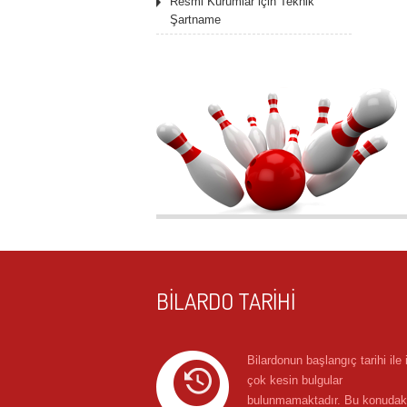
Resmi Kurumlar için Teknik
Şartname
BILARDO TARIHI
Bilardonun başlangıç tarihi ile il
çok kesin bulgular
bulunmamaktadır. Bu konudak