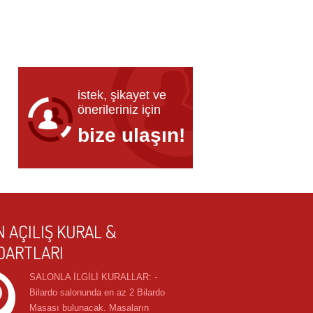
istek, şikayet ve
önerileriniz için
bize ulaşın!
 AÇILIŞ KURAL &
DARTLARI
SALONLA İLGİLİ KURALLAR: -
Bilardo salonunda en az 2 Bilardo
Masası bulunacak. Masaların