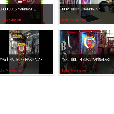
OMBO BOKS MAKİNASI
BOKS BOXİNG MAKİNALARI
oks Makinaları
Boks Makinaları
1
2
3
4
5
6
7
8
9
10
11
12
KYAY İTHAL BOKS MAKİNALARI
YERLİ ÜRETİM BOKS MAKİNALARI
oks Makinaları
Boks Makinaları