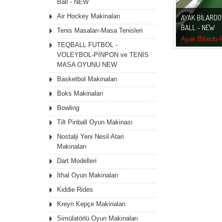
Ball - NEW
Air Hockey Makinaları
AYAK BILARD
BALL - NEW
Tenis Masaları-Masa Tenisleri
Ayak Bilardo-P
TEQBALL FUTBOL -
NEW
VOLEYBOL-PİNPON ve TENİS
MASA OYUNU NEW
Basketbol Makinaları
Boks Makinaları
Bowling
Tilt Pinball Oyun Makinası
Nostalji Yeni Nesil Atari
Makinaları
Dart Modelleri
İthal Oyun Makinaları
Kiddie Rides
Kreyn Kepçe Makinaları
Simülatörlü Oyun Makinaları