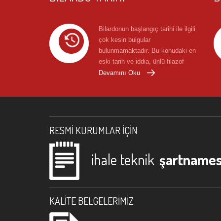
Bilardonun başlangıç tarihi ile ilgili
çok kesin bulgular
bulunmamaktadır. Bu konudaki en
eski tarih ve iddia, ünlü filazof
Anacharsis'in M.Ö. 400'de ...
Devamını Oku
RESMI KURUMLAR İÇIN
ihale teknik
şartnames
KALITE BELGELERIMIZ