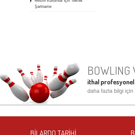
Resmi Kurumlar için Teknik
Şartname
BOWLING 
ithal profesyonel
daha fazla bilgi için 
BILARDO TARIHI
B