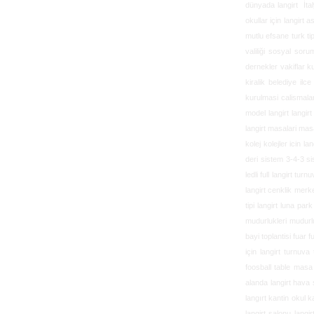
dünyada langirt İtalya
okullar için langirt a
mutlu efsane turk tip
valiliği sosyal soru
dernekler vakiflar ku
kiralik belediye ilc
kurulmasi calismalar
model langirt langir
langirt masalari masa
kolej kolejler icin la
deri sistem 3-4-3 si
ledli full langirt turn
langirt cenklik merke
tipi langirt luna par
mudurlukleri mudurlug
bayi toplantisi fuar f
için langirt turnuv
foosball table masa 
alanda langirt hava
langırt kantin okul ka
langirt salonu langi