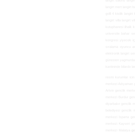
langirt salonu langi
langirt mert langirt b
golll 4 kisilik langir
langirt villa langirt 
kutuphanesi ilhalk k
universite bahar senl
kongresi yiyecek içe
sıralama oyuncu ant
elektronik langirt se
günesten yagmurdan e
kantininde bilardo lan
resmi kurumlar ici
merkezi Adıyaman g
Artvin genclik merk
merkezi Burdur genc
diyarbakır genclik 
belediyesi genclik
merkezi Isparta ge
merkezi Kayseri ge
merkezi Malatya ge