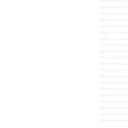
Üniversitesi
Sinop Ü
Kemal Üniversitesi
Üniversitesi
Van Yü
Ortaokulu
Özel Tek
Bursa Özel Ortaoku
Adana Özel Ortaoku
Okulları
Tüm Kolejl
Tüm Özel Üniversit
Anadolu Üniversites
Bursa Özel İlkokulla
İlkokulu
Ted Bursa Ö
Koleji
Mektebim Kole
Belediyesi
Aydın Ay
Belediyesi
Diyarbak
Gaziantep Büyükşeh
Kahramanmaraş Kah
Büyükşehir Belediy
Büyükşehir Belediy
Büyükşehir Belediye
Büyükşehir Belediye