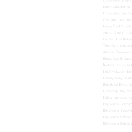
Üniversitesi
Sinop Ü
Kemal Üniversitesi
Üniversitesi
Van Yü
Ortaokulu
Özel Tek
Bursa Özel Ortaoku
Adana Özel Ortaoku
Okulları
Tüm Kolejl
Tüm Özel Üniversit
Anadolu Üniversites
Bursa Özel İlkokulla
İlkokulu
Ted Bursa Ö
Koleji
Mektebim Kole
Belediyesi
Aydın Ay
Belediyesi
Diyarbak
Gaziantep Büyükşeh
Kahramanmaraş Kah
Büyükşehir Belediy
Büyükşehir Belediy
Büyükşehir Belediye
Büyükşehir Belediye