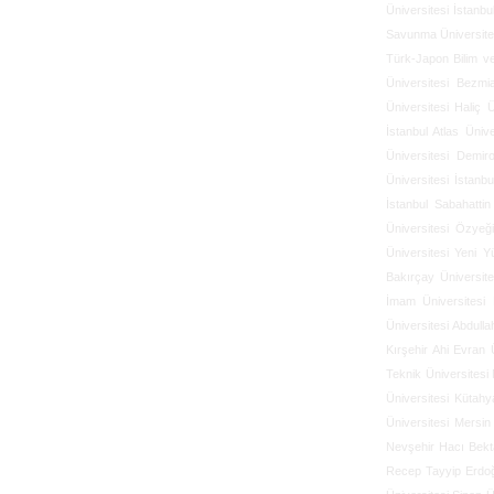
Üniversitesi
İstanbu
Savunma Üniversite
Türk-Japon Bilim ve
Üniversitesi
Bezmia
Üniversitesi
Haliç Ü
İstanbul Atlas Ünive
Üniversitesi
Demiro
Üniversitesi
İstanbu
İstanbul Sabahattin
Üniversitesi
Özyeği
Üniversitesi
Yeni Yü
Bakırçay Üniversite
İmam Üniversitesi
Üniversitesi
Abdulla
Kırşehir Ahi Evran Ü
Teknik Üniversitesi
Üniversitesi
Kütahya
Üniversitesi
Mersin 
Nevşehir Hacı Bekta
Recep Tayyip Erdoğ