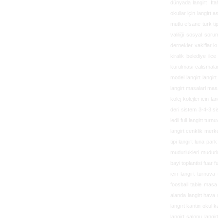
dünyada langirt İtalya
okullar için langirt a
mutlu efsane turk tip
valiliği sosyal soru
dernekler vakiflar ku
kiralik belediye ilc
kurulmasi calismalar
model langirt langir
langirt masalari masa
kolej kolejler icin la
deri sistem 3-4-3 si
ledli full langirt turn
langirt cenklik merke
tipi langirt luna par
mudurlukleri mudurlug
bayi toplantisi fuar f
için langirt turnuv
foosball table masa 
alanda langirt hava
langırt kantin okul ka
langirt salonu langi