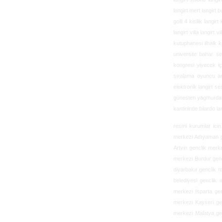
langirt mert langirt b
golll 4 kisilik langir
langirt villa langirt 
kutuphanesi ilhalk k
universite bahar senl
kongresi yiyecek içe
sıralama oyuncu ant
elektronik langirt se
günesten yagmurdan e
kantininde bilardo lan
resmi kurumlar ici
merkezi Adıyaman g
Artvin genclik merk
merkezi Burdur genc
diyarbakır genclik 
belediyesi genclik
merkezi Isparta ge
merkezi Kayseri ge
merkezi Malatya ge