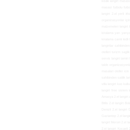
kisilik langirt masas
masasi futbolu futbo
langirt 2.el yerli i
organizasyonlar için
malzemeleri langirt b
kiralama yarı yarıya
kiralama camlı ledli 
langirtlar sahibinden
otelleri turizm sagli
servis langirt tamiri 
table organizasyonlar
masalari oteller icin
sahibinden satilik la
villa langirt kas kal
langirt free sistem 
Amasya 2.el langirt An
Bitlis 2.el langirt B
Denizli 2.el langirt 
Gaziantep 2.el langi
langirt Mersin 2.el la
2.el langirt Kocaeli