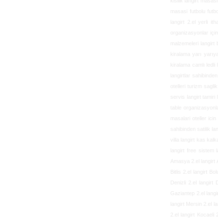
kisilik langirt masas
masasi futbolu futbo
langirt 2.el yerli i
organizasyonlar için
malzemeleri langirt b
kiralama yarı yarıya
kiralama camlı ledli 
langirtlar sahibinden
otelleri turizm sagli
servis langirt tamiri 
table organizasyonlar
masalari oteller icin
sahibinden satilik la
villa langirt kas kal
langirt free sistem 
Amasya 2.el langirt An
Bitlis 2.el langirt B
Denizli 2.el langirt 
Gaziantep 2.el langi
langirt Mersin 2.el la
2.el langirt Kocaeli