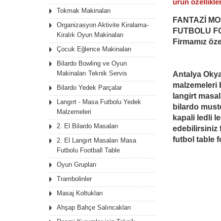
ürün
özellikler
Tokmak Makinaları
FANTAZİ MO
Organizasyon Aktivite Kiralama-
FUTBOLU F
Kiralık Oyun Makinaları
Firmamız öze
Çocuk Eğlence Makinaları
Bilardo Bowling ve Oyun
Makinaları Teknik Servis
Antalya Okya
malzemeleri b
Bilardo Yedek Parçalar
langirt masal
Langırt - Masa Futbolu Yedek
bilardo muste
Malzemeleri
kapali ledli 
2. El Bilardo Masaları
edebilirsiniz 
futbol table 
2. El Langırt Masaları Masa
Futbolu Football Table
Oyun Grupları
Trambolinler
Masaj Koltukları
Ahşap Bahçe Salıncakları