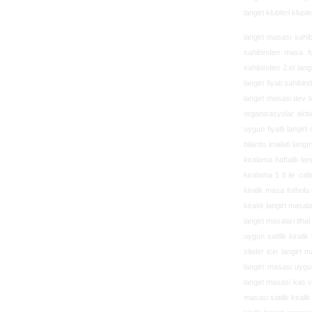
langirt klubleri klup
langirt masası sahibi
sahibinden masa fut
sahibinden 2.el langi
langirt fiyati sahib
langirt masasi dev la
organizasyolar aktiv
uygun fiyatli langirt
bilardo imalati langı
kiralama haftalik lan
kiralama 1 tl ile cal
kiralik masa futbolu 
kiralık langirt masal
langirt masalari ithal
uygun satilik kiralik
siteler icin langirt 
langirt masasi uygun
langirt masasi kas v
masasi satilik kirali