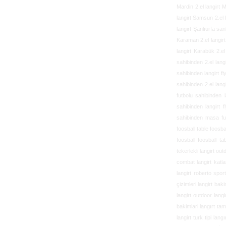
Mardin 2.el langirt 
langirt Samsun 2.el 
langirt Şanlıurfa san
Karaman 2.el langirt 
langirt Karabük 2.el l
sahibinden 2.el lang
sahibinden langirt fi
sahibinden 2.el langi
futbolu
sahibinden l
sahibinden langirt f
sahibinden masa f
foosball table
foosbal
foosball foosball ta
tekerlekli langirt out
combat langirt katlan
langirt roberto spor
çizimleri langirt baki
langirt outdoor langi
bakimlari langırt tami
langirt turk tipi lan