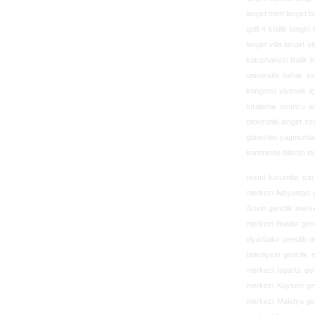
langirt mert langirt b
golll 4 kisilik langir
langirt villa langirt 
kutuphanesi ilhalk k
universite bahar senl
kongresi yiyecek içe
sıralama oyuncu ant
elektronik langirt se
günesten yagmurdan e
kantininde bilardo lan
resmi kurumlar ici
merkezi Adıyaman g
Artvin genclik merk
merkezi Burdur genc
diyarbakır genclik 
belediyesi genclik
merkezi Isparta ge
merkezi Kayseri ge
merkezi Malatya ge