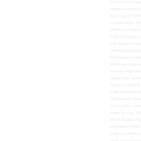
foosball foosball tab
kongreleri antalya ot
masa masasi futbolu 
masalari langirt 2.el
profesyonel langirt c
langirt topu langirt 
aylik langirt kiralam
kiralama jetonla çal
fiyatli langirt masal
bilardo oyun makinala
masalari langirt baki
futbolu futbol table 
fiyatlari modelleri 
Kredi Kartlariniza
Parali
Langirt
Masal
Hockey Boks cocuk 
langirt
Ev Ofis Tip
Masasi
Fiyatlari Fiy
langirt ithal tornad
langirt sukontrasi l
langirt tornado lang