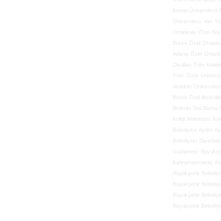
Kemal Üniversitesi
Üniversitesi
Van Yü
Ortaokulu
Özel Tek
Bursa Özel Ortaoku
Adana Özel Ortaoku
Okulları
Tüm Kolejl
Tüm Özel Üniversit
Anadolu Üniversites
Bursa Özel İlkokulla
İlkokulu
Ted Bursa Ö
Koleji
Mektebim Kole
Belediyesi
Aydın Ay
Belediyesi
Diyarbak
Gaziantep Büyükşeh
Kahramanmaraş Kah
Büyükşehir Belediy
Büyükşehir Belediy
Büyükşehir Belediye
Büyükşehir Belediye