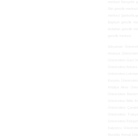
merkezi Nevşehir g
Siirt genclik merke
merkezi Şanlıurfa g
Bayburt genclik me
Ardahan genclik me
genclik merkezi
Adıyaman Üniversit
Amasya Üniversites
Üniversitesi
Gazi Ün
Üniversitesi
Ankara 
Üniversitesi
Lokman 
Kurumu Üniversites
Antalya Akev Ünive
Üniversitesi
Bandır
Üniversitesi
Bitlis E
Üniversitesi
Çanakk
Üniversitesi
Trakya
Üniversitesi
Eskişeh
Kalyoncu Üniversite
Mustafa Kemal Üniv