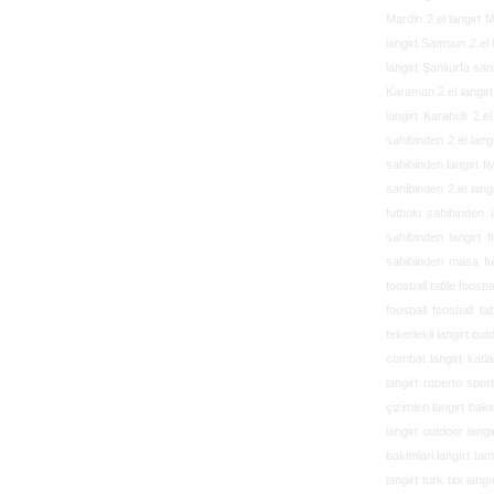
Mardin 2.el langirt 
langirt Samsun 2.el 
langirt Şanlıurfa san
Karaman 2.el langirt 
langirt Karabük 2.el l
sahibinden 2.el lang
sahibinden langirt fi
sahibinden 2.el langi
futbolu
sahibinden l
sahibinden langirt f
sahibinden masa f
foosball table
foosbal
foosball foosball ta
tekerlekli langirt out
combat langirt katlan
langirt roberto spor
çizimleri langirt baki
langirt outdoor langi
bakimlari langırt tami
langirt turk tipi lan