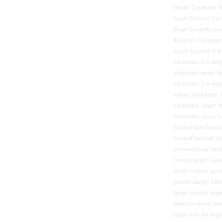
Mardin 2.el langirt 
langirt Samsun 2.el 
langirt Şanlıurfa san
Karaman 2.el langirt 
langirt Karabük 2.el l
sahibinden 2.el lang
sahibinden langirt fi
sahibinden 2.el langi
futbolu
sahibinden l
sahibinden langirt f
sahibinden masa f
foosball table
foosbal
foosball foosball ta
tekerlekli langirt out
combat langirt katlan
langirt roberto spor
çizimleri langirt baki
langirt outdoor langi
bakimlari langırt tami
langirt turk tipi lan