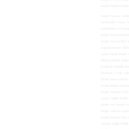
langirt klubleri klup
langirt masası sahibi
sahibinden masa fut
sahibinden 2.el langi
langirt fiyati sahib
langirt masasi dev la
organizasyolar aktiv
uygun fiyatli langirt
bilardo imalati langı
kiralama haftalik lan
kiralama 1 tl ile cal
kiralik masa futbolu 
kiralık langirt masal
langirt masalari ithal
uygun satilik kiralik
siteler icin langirt 
langirt masasi uygun
langirt masasi kas v
masasi satilik kirali