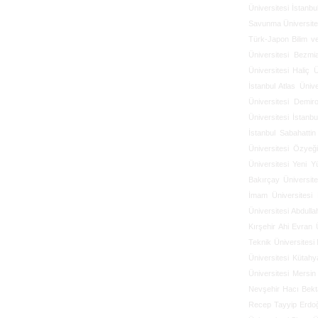
Üniversitesi
İstanbu
Savunma Üniversite
Türk-Japon Bilim ve
Üniversitesi
Bezmia
Üniversitesi
Haliç Ü
İstanbul Atlas Ünive
Üniversitesi
Demiro
Üniversitesi
İstanbu
İstanbul Sabahattin
Üniversitesi
Özyeği
Üniversitesi
Yeni Yü
Bakırçay Üniversite
İmam Üniversitesi
Üniversitesi
Abdulla
Kırşehir Ahi Evran Ü
Teknik Üniversitesi
Üniversitesi
Kütahya
Üniversitesi
Mersin 
Nevşehir Hacı Bekta
Recep Tayyip Erdoğ