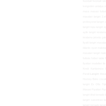
foosball foosball tab
kongreleri antalya ot
masa masasi futbolu 
masalari langirt 2.el
profesyonel langirt c
langirt topu langirt 
aylik langirt kiralam
kiralama jetonla çal
fiyatli langirt masal
bilardo oyun makinala
masalari langirt baki
futbolu futbol table 
fiyatlari modelleri 
Kredi Kartlariniza
Parali
Langirt
Masal
Hockey Boks cocuk 
langirt
Ev Ofis Tip
Masasi
Fiyatlari Fiy
langirt ithal tornad
langirt sukontrasi l
langirt tornado lang