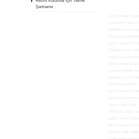
Resmi Kurumlar için Teknik
Şartname
langirt masası sahibi
sahibinden masa fut
sahibinden 2.el langi
langirt fiyati sahib
langirt masasi dev la
organizasyolar aktiv
uygun fiyatli langirt
bilardo imalati langı
kiralama haftalik lan
kiralama 1 tl ile cal
kiralik masa futbolu 
kiralık langirt masal
langirt masalari ithal
uygun satilik kiralik
siteler icin langirt 
langirt masasi uygun
langirt masasi kas v
masasi satilik kirali
kisilik langirt masas