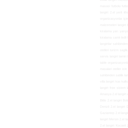
masasi futbolu futbo
langirt 2.el yerli i
organizasyonlar için
malzemeleri langirt b
kiralama yarı yarıya
kiralama camlı ledli 
langirtlar sahibinden
otelleri turizm sagli
servis langirt tamiri 
table organizasyonlar
masalari oteller icin
sahibinden satilik la
villa langirt kas kal
langirt free sistem 
Amasya 2.el langirt An
Bitlis 2.el langirt B
Denizli 2.el langirt 
Gaziantep 2.el langi
langirt Mersin 2.el la
2.el langirt Kocaeli