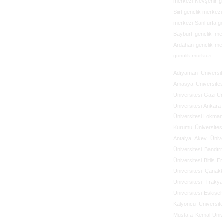
merkezi Nevşehir g
Siirt genclik merke
merkezi Şanlıurfa g
Bayburt genclik me
Ardahan genclik me
genclik merkezi
Adıyaman Üniversit
Amasya Üniversites
Üniversitesi
Gazi Ün
Üniversitesi
Ankara 
Üniversitesi
Lokman 
Kurumu Üniversites
Antalya Akev Ünive
Üniversitesi
Bandır
Üniversitesi
Bitlis E
Üniversitesi
Çanakk
Üniversitesi
Trakya
Üniversitesi
Eskişeh
Kalyoncu Üniversite
Mustafa Kemal Üniv