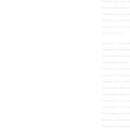
merkezi Nevşehir g
Siirt genclik merke
merkezi Şanlıurfa g
Bayburt genclik me
Ardahan genclik me
genclik merkezi
Adıyaman Üniversit
Amasya Üniversites
Üniversitesi
Gazi Ün
Üniversitesi
Ankara 
Üniversitesi
Lokman 
Kurumu Üniversites
Antalya Akev Ünive
Üniversitesi
Bandır
Üniversitesi
Bitlis E
Üniversitesi
Çanakk
Üniversitesi
Trakya
Üniversitesi
Eskişeh
Kalyoncu Üniversite
Mustafa Kemal Üniv