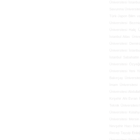
Üniversitesi
İstanbu
Savunma Üniversite
Türk-Japon Bilim ve
Üniversitesi
Bezmia
Üniversitesi
Haliç Ü
İstanbul Atlas Ünive
Üniversitesi
Demiro
Üniversitesi
İstanbu
İstanbul Sabahattin
Üniversitesi
Özyeği
Üniversitesi
Yeni Yü
Bakırçay Üniversite
İmam Üniversitesi
Üniversitesi
Abdulla
Kırşehir Ahi Evran Ü
Teknik Üniversitesi
Üniversitesi
Kütahya
Üniversitesi
Mersin 
Nevşehir Hacı Bekta
Recep Tayyip Erdoğ
Üniversitesi
Sinop Ü