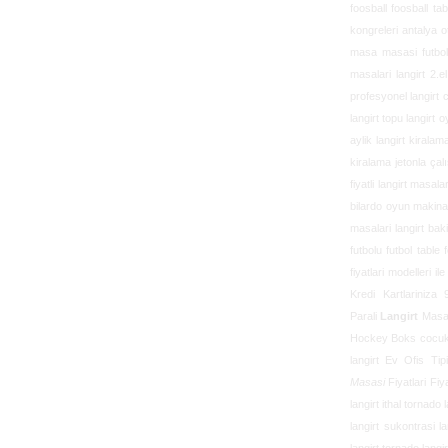
foosball foosball tab
kongreleri antalya ot
masa masasi futbolu 
masalari langirt 2.el
profesyonel langirt c
langirt topu langirt 
aylik langirt kiralam
kiralama jetonla çal
fiyatli langirt masal
bilardo oyun makinala
masalari langirt baki
futbolu futbol table 
fiyatlari modelleri 
Kredi Kartlariniza
Parali
Langirt
Masal
Hockey Boks cocuk 
langirt
Ev Ofis Tip
Masasi
Fiyatlari Fiy
langirt ithal tornad
langirt sukontrasi l
langirt tornado lang