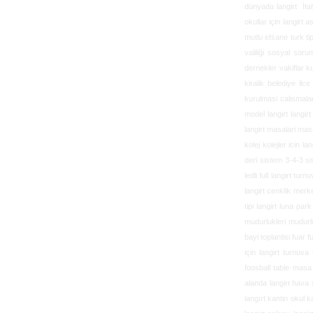
dünyada langirt İtalya
okullar için langirt a
mutlu efsane turk tip
valiliği sosyal soru
dernekler vakiflar ku
kiralik belediye ilc
kurulmasi calismalar
model langirt langir
langirt masalari masa
kolej kolejler icin la
deri sistem 3-4-3 si
ledli full langirt turn
langirt cenklik merke
tipi langirt luna par
mudurlukleri mudurlug
bayi toplantisi fuar f
için langirt turnuv
foosball table masa 
alanda langirt hava
langırt kantin okul ka