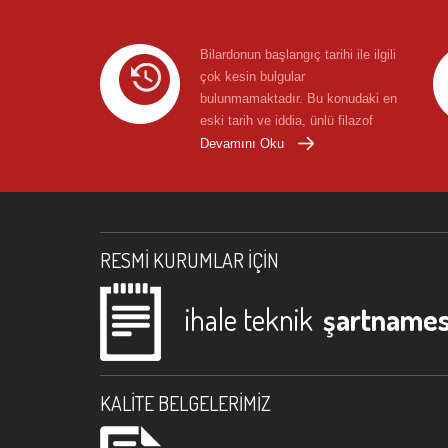
Bilardonun başlangıç tarihi ile ilgili
çok kesin bulgular
bulunmamaktadır. Bu konudaki en
eski tarih ve iddia, ünlü filazof
Anacharsis'in M.Ö. 400'de ...
Devamını Oku
RESMI KURUMLAR İÇIN
ihale teknik
şartnames
KALITE BELGELERIMIZ