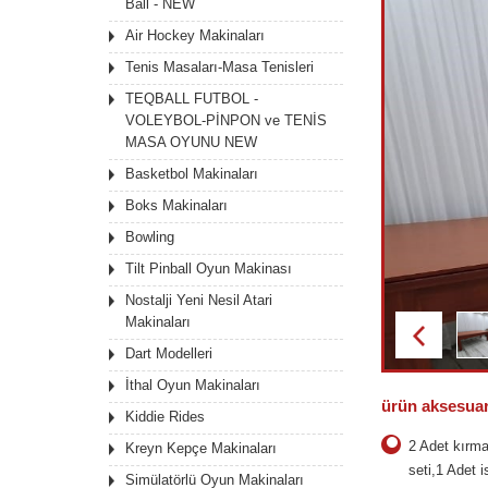
Ball - NEW
Air Hockey Makinaları
Tenis Masaları-Masa Tenisleri
TEQBALL FUTBOL -
VOLEYBOL-PİNPON ve TENİS
MASA OYUNU NEW
Basketbol Makinaları
Boks Makinaları
Bowling
Tilt Pinball Oyun Makinası
Nostalji Yeni Nesil Atari
Makinaları
Dart Modelleri
İthal Oyun Makinaları
ürün
aksesuar
Kiddie Rides
2 Adet kırma
Kreyn Kepçe Makinaları
seti,1 Adet i
Simülatörlü Oyun Makinaları