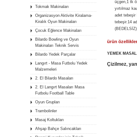
üçgen,1 tk ö
Tokmak Makinaları
yırtılmaz ka
adet tebeşir k
Organizasyon Aktivite Kiralama-
Kiralık Oyun Makinaları
tebeşir.14 ad
(BEDELSİZ)
Çocuk Eğlence Makinaları
Bilardo Bowling ve Oyun
ürün
özellikler
Makinaları Teknik Servis
YEMEK MASALI
Bilardo Yedek Parçalar
Langırt - Masa Futbolu Yedek
Çizilmez, ya
Malzemeleri
2. El Bilardo Masaları
2. El Langırt Masaları Masa
Futbolu Football Table
Oyun Grupları
Trambolinler
Masaj Koltukları
Ahşap Bahçe Salıncakları