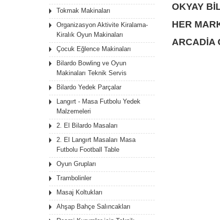
OKYAY Bİ
Tokmak Makinaları
HER MARK
Organizasyon Aktivite Kiralama-
Kiralık Oyun Makinaları
ARCADİA 
Çocuk Eğlence Makinaları
Bilardo Bowling ve Oyun
Makinaları Teknik Servis
Bilardo Yedek Parçalar
Langırt - Masa Futbolu Yedek
Malzemeleri
2. El Bilardo Masaları
2. El Langırt Masaları Masa
Futbolu Football Table
Oyun Grupları
Trambolinler
Masaj Koltukları
Ahşap Bahçe Salıncakları