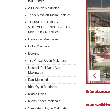
Ball - NEW
Air Hockey Makinaları
Tenis Masaları-Masa Tenisleri
TEQBALL FUTBOL -
VOLEYBOL-PİNPON ve TENİS
MASA OYUNU NEW
Basketbol Makinaları
Boks Makinaları
Bowling
Tilt Pinball Oyun Makinası
Nostalji Yeni Nesil Atari
Makinaları
Dart Modelleri
İthal Oyun Makinaları
ürün
aksesuar
Kiddie Rides
Kreyn Kepçe Makinaları
ürün
özellikler
Simülatörlü Oyun Makinaları