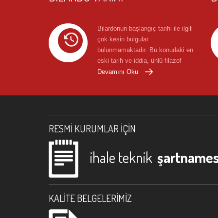
Bilardonun başlangıç tarihi ile ilgili
çok kesin bulgular
bulunmamaktadır. Bu konudaki en
eski tarih ve iddia, ünlü filazof
Anacharsis'in M.Ö. 400'de ...
Devamını Oku
RESMI KURUMLAR İÇIN
ihale teknik
şartnames
KALITE BELGELERIMIZ