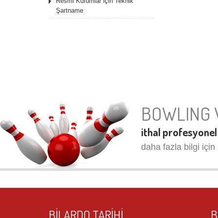
Resmi Kurumlar için Teknik
Şartname
BOWLING 
ithal profesyonel
daha fazla bilgi için 
BILARDO TARIHI
B